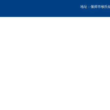
地址：偃师市缑氏镇