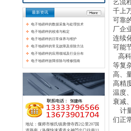
艺流
千上
最新资讯
可靠
电子地磅秤的数据采集与处理技术
厂企
电子地磅秤的校准与检定
连续
电子地磅秤的日常保养与维护
可能
电子地磅秤的常见故障及排除方法
电子地磅秤的应用领域及行业分布
高科
电子地磅秤故障排除与维修指南
等复
高、
高精
温度
衰减
计量
们正
地址：偃师市缑氏镇唐僧寺西2公里207国
道路南（洛偃快速通道火神凹出口往南11