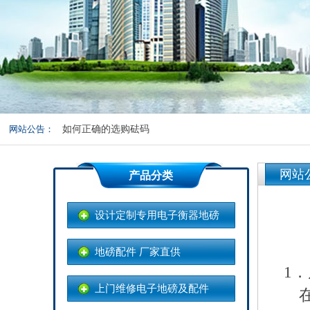
关于地磅皮重和准确度的测试
称重传感器在地磅中发挥的重要作用
如何选购一台合适的电子地磅
网站公告：
如何正确的选购砝码
地磅称重操作规范及养护
网站
产品分类
设计定制专用电子衡器地磅
地磅配件 厂家直供
1．
上门维修电子地磅及配件
在进