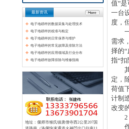
值”
一台
最新资讯
度，
电子地磅秤的数据采集与处理技术
一台
电子地磅秤的校准与检定
电子地磅秤的日常保养与维护
需求
电子地磅秤的常见故障及排除方法
择的
电子地磅秤的应用领域及行业分布
指“扣
电子地磅秤故障排除与维修指南
其次
定，
荷值
计制
改变的
2．
地址：偃师市缑氏镇唐僧寺西2公里207国
作为
道路南（洛偃快速通道火神凹出口往南11