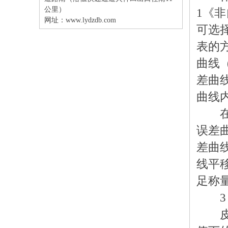
公里）
1《
网址：
www.lydzdb.com
可选
表的
曲线
差曲
曲线
在电
误差
差曲
线平
足称
3．
皮重