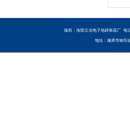
版权：洛阳立业电子地磅衡器厂 电话：13333
地址：偃师市缑氏镇