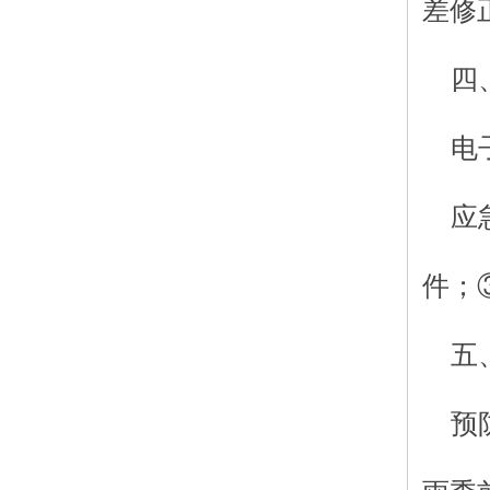
差修
四
电
应
件；
五
预